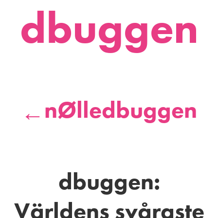
dbuggen
nØlledbuggen
←
dbuggen:
Världens svåraste