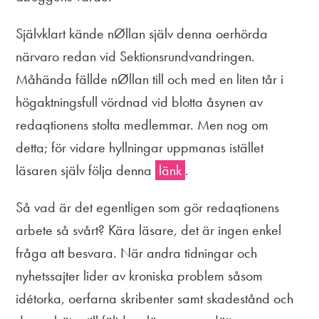
Självklart kände nØllan själv denna oerhörda
närvaro redan vid Sektionsrundvandringen.
Måhända fällde nØllan till och med en liten tår i
högaktningsfull vördnad vid blotta åsynen av
redaqtionens stolta medlemmar. Men nog om
detta; för vidare hyllningar uppmanas istället
läsaren själv följa denna
länk
.
Så vad är det egentligen som gör redaqtionens
arbete så svårt? Kära läsare, det är ingen enkel
fråga att besvara. När andra tidningar och
nyhetssajter lider av kroniska problem såsom
idétorka, oerfarna skribenter samt skadestånd och