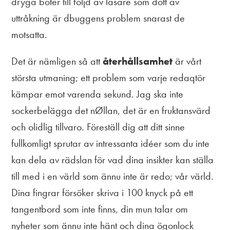
dryga böter till följd av läsare som dött av
uttråkning är dbuggens problem snarast de
motsatta.
Det är nämligen så att
återhållsamhet
är vårt
största utmaning; ett problem som varje redaqtör
kämpar emot varenda sekund. Jag ska inte
sockerbelägga det nØllan, det är en fruktansvärd
och olidlig tillvaro. Föreställ dig att ditt sinne
fullkomligt sprutar av intressanta idéer som du inte
kan dela av rädslan för vad dina insikter kan ställa
till med i en värld som ännu inte är redo; vår värld.
Dina fingrar försöker skriva i 100 knyck på ett
tangentbord som inte finns, din mun talar om
nyheter som ännu inte hänt och dina ögonlock