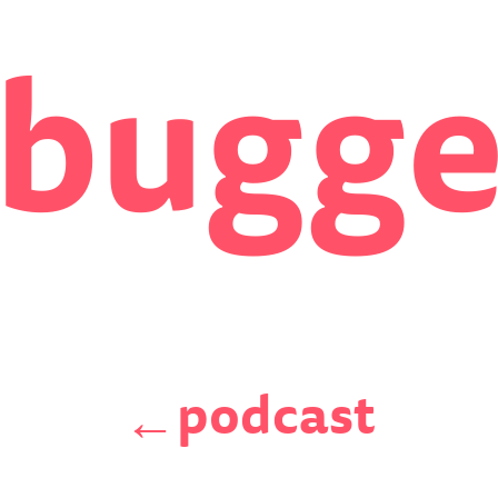
bugg
podcast
←