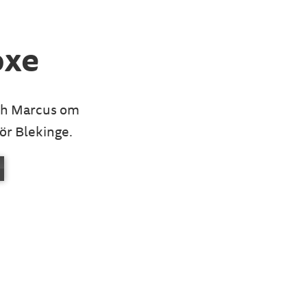
oxe
och Marcus om
ör Blekinge.