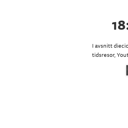
18
I avsnitt die
tidsresor, You