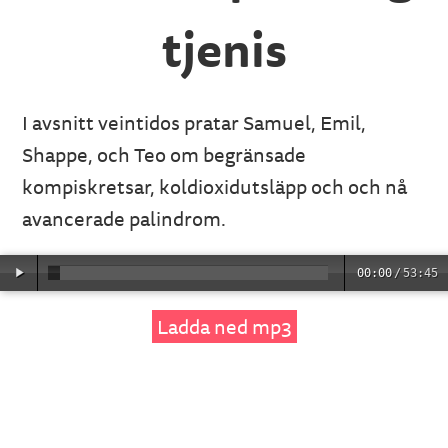
tjenis
I avsnitt veintidos pratar Samuel, Emil,
Shappe, och Teo om begränsade
kompiskretsar, koldioxidutsläpp och och nå
avancerade palindrom.
00:00
/
53:45
Ladda ned mp3