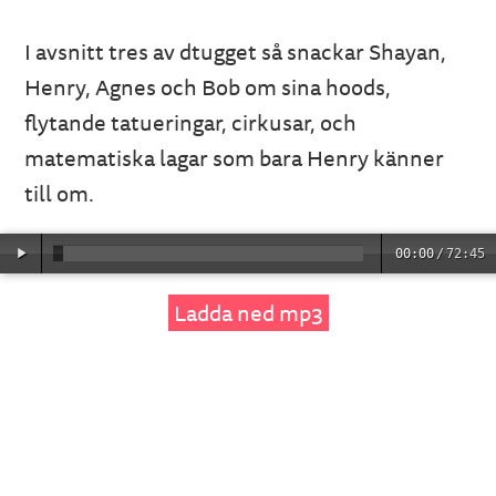
I avsnitt tres av dtugget så snackar Shayan,
Henry, Agnes och Bob om sina hoods,
flytande tatueringar, cirkusar, och
matematiska lagar som bara Henry känner
till om.
00:00
/
72:45
Ladda ned mp3