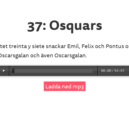
37: Osquars
ttet treinta y siete snackar Emil, Felix och Pontus 
Oscarsgalan och även Oscarsgalan.
00:00
/
94:05
Ladda ned mp3