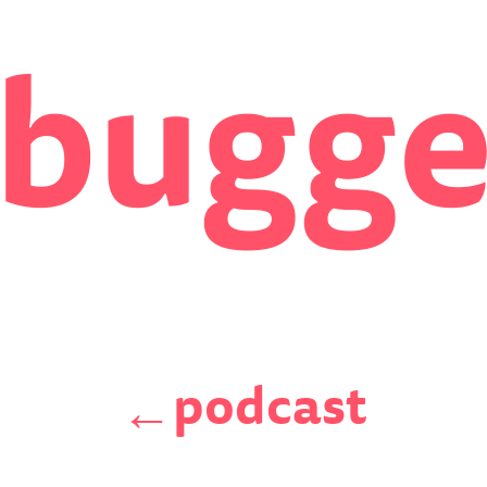
bugg
podcast
←