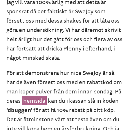
Jag vill vara 100% ärlig med att detta är
sponsrat då det faktiskt är SweJoy som
försett oss med dessa shakes för att låta oss
göra en undersökning. Vi har däremot skrivit
helt ärligt hur det gått för oss och flera av oss
har fortsatt att dricka Plenny i efterhand, i
något minskad skala.
För att demonstrera hur nice SweJoy är så
har de även försett oss med en rabattkod om
man köper pulver från dem innan söndag. På
deras
hemsida
kan du i kassan slå in koden
‘dbuggen’
för att få 10% rabatt på ditt köp.
Det är åtminstone värt att testa även om du
inte vill köpa hem en årsförbrukning. Och ja,