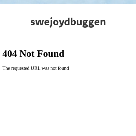
swejoydbuggen