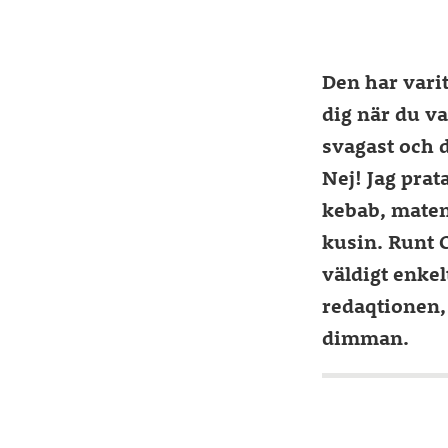
Den har vari
dig när du va
svagast och d
Nej! Jag prat
kebab, matens
kusin. Runt 
väldigt enkel
redaqtionen, 
dimman.