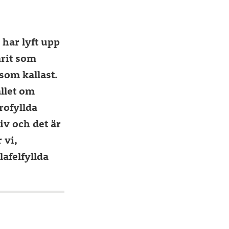
 har lyft upp
arit som
 som kallast.
allet om
rofyllda
iv och det är
 vi,
lafelfyllda