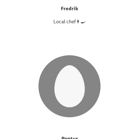
Fredrik
Local chef👨‍🍳
Pontus