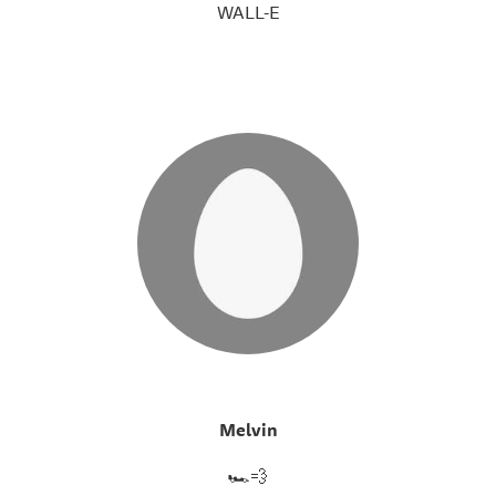
WALL-E
Melvin
🏎️💨