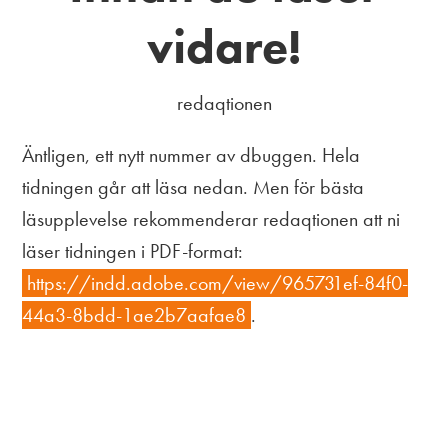
vidare!
redaqtionen
Äntligen, ett nytt nummer av dbuggen. Hela
tidningen går att läsa nedan. Men för bästa
läsupplevelse rekommenderar redaqtionen att ni
läser tidningen i PDF-format:
https://indd.adobe.com/view/965731ef-84f0-
44a3-8bdd-1ae2b7aafae8
.