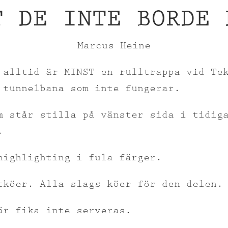
T DE INTE BORDE 
Marcus Heine
 alltid är MINST en rulltrappa vid Te
 tunnelbana som inte fungerar.
m står stilla på vänster sida i tidig
.
highlighting i fula färger.
tköer. Alla slags köer för den delen.
är fika inte serveras.