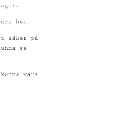
dagar.
ndra ben.
lt säker på
kunna se
 kunna vara