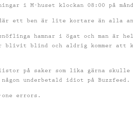
ningar i M-huset klockan 08:00 på mån
där ett ben är lite kortare än alla a
snöflinga hamnar i ögat och man är he
r blivit blind och aldrig kommer att 
listor på saker som lika gärna skulle
 någon underbetald idiot på Buzzfeed.
-one errors.