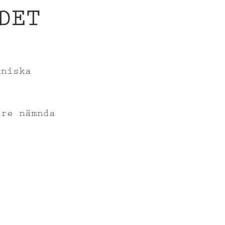
DET
kniska
are nämnda