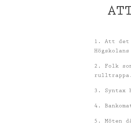
AT
1. Att det
Högskolans
2. Folk so
rulltrappa
3. Syntax 
4. Bankoma
5. Möten d