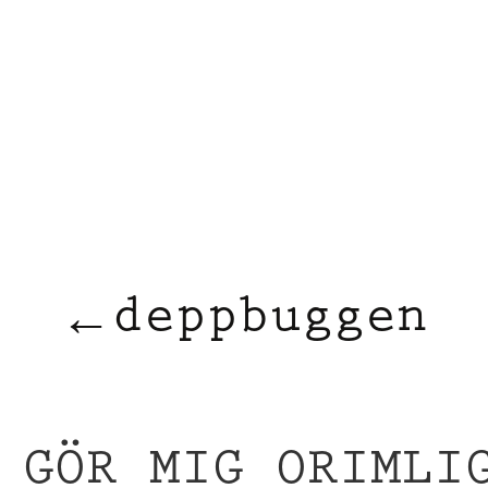
bugg
deppbuggen
←
 GÖR MIG ORIMLI