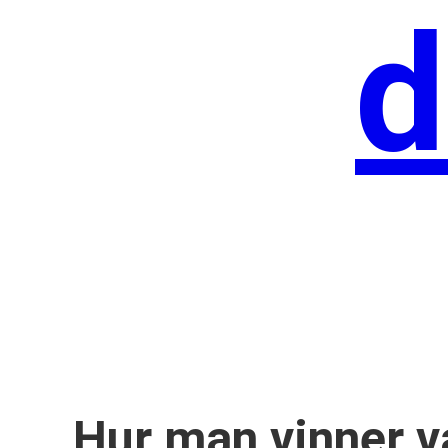
d
Hur man vinner va