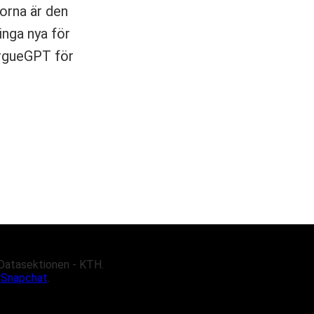
gorna är den
inga nya för
 ArgueGPT för
 Datasektionen - KTH.
h
Snapchat
.