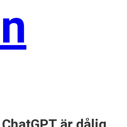
en
r ChatGPT är dålig