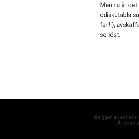
Men nu är det 
odiskutabla sa
fan!!), avskaff
seriöst.
dbuggen en extremt s
Är du en s