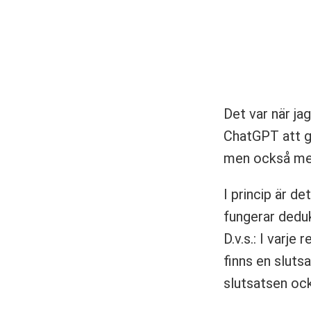
Det var när ja
ChatGPT att gu
men också me
I princip är d
fungerar deduk
D.v.s.: I varj
finns en sluts
slutsatsen oc