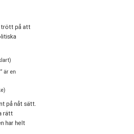
 trött på att
litiska
lart)
” är en
ke)
nt på nåt sätt.
 rätt
n har helt