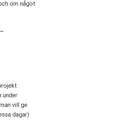
 och om något
t…
rojekt
h under
man vill ge
essa dagar)