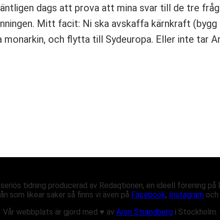
äntligen dags att prova att mina svar till de tre frå
nningen. Mitt facit: Ni ska avskaffa kärnkraft (bygg 
a monarkin, och flytta till Sydeuropa. Eller inte tar
eriös tidning producerad av Redaqtionen, en ideell förening på
ån som likear saker så finns vi även på
Facebook
,
Instagram
oc
Vår webbplats är gjord med
♥
av
Aron Strandberg
i Stockholm.