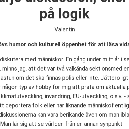
på logik
Valentin
vs humor och kulturell öppenhet för att läsa vi
 diskutera med människor. En gång under mitt år i 
, minns jag, att det var två välkända sektionsmed
bastun om det ska finnas polis eller inte. Jätterolig
r någon typ av hobby för mig att prata om aktuella p
limatutveckling, invandring, EU-utveckling, o.s.v. -
att deportera folk eller har liknande människofientlig
 diskussionerna kan vara berikande även om man ibla
 Man lär sig att se världen från en annan synpunkt.