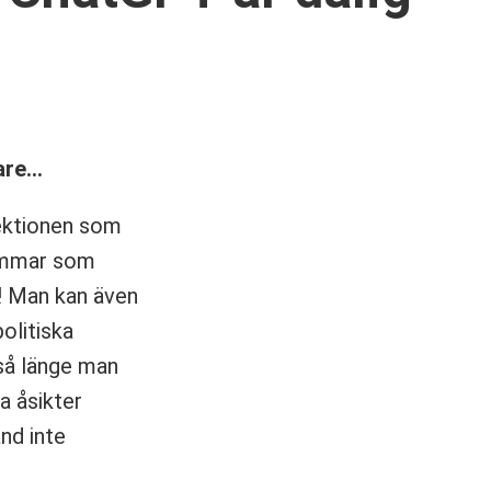
dare…
sektionen som
lemmar som
t! Man kan även
olitiska
 så länge man
a åsikter
nd inte