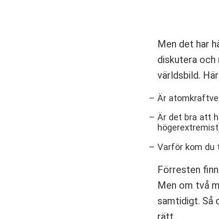
Men det har hän
diskutera och 
världsbild. Här
Är atomkraftver
Är det bra att 
högerextremist
Varför kom du ti
Förresten finn
Men om två mot
samtidigt. Så 
rätt…