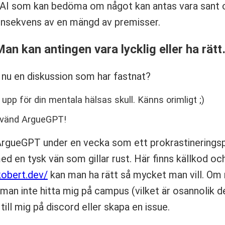
AI som kan bedöma om något kan antas vara sant
konsekvens av en mängd av premisser.
an kan antingen vara lycklig eller ha rät
 nu en diskussion som har fastnat?
 upp för din mentala hälsas skull. Känns orimligt ;)
Använd ArgueGPT!
rgueGPT under en vecka som ett prokrastineringsp
d en tysk vän som gillar rust. Här finns källkod oc
kobert.dev/
kan man ha rätt så mycket man vill. Om 
an inte hitta mig på campus (vilket är osannolik d
till mig på discord eller skapa en issue.