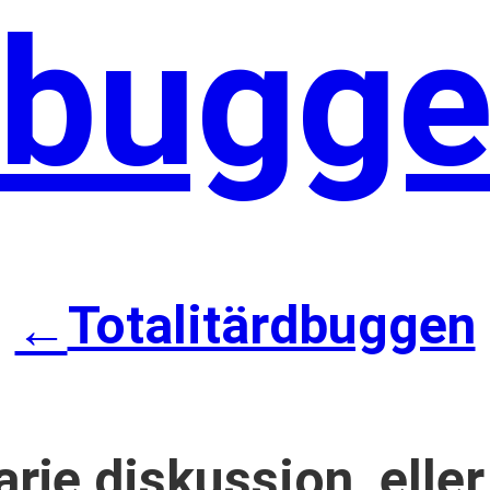
bugg
Totalitärdbuggen
←
rje diskussion, elle