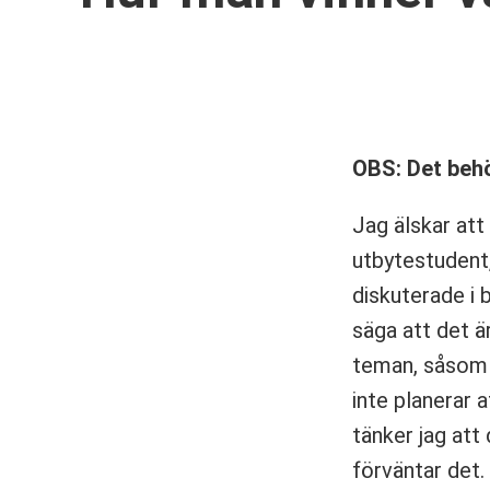
OBS: Det behö
Jag älskar att
utbytestudent
diskuterade i 
säga att det ä
teman, såsom k
inte planerar 
tänker jag att
förväntar det.