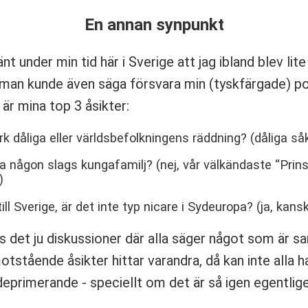
En annan synpunkt
t under min tid här i Sverige att jag ibland blev lite
man kunde även säga försvara min (tyskfärgade) po
 är mina top 3 åsikter:
k dåliga eller världsbefolkningens räddning? (dåliga såk
ha någon slags kungafamilj? (nej, vår välkändaste “Prins
)
ll Sverige, är det inte typ nicare i Sydeuropa? (ja, kans
s det ju diskussioner där alla säger något som är sa
stående åsikter hittar varandra, då kan inte alla ha
deprimerande - speciellt om det är så igen egentlige