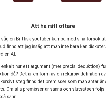
Att ha rätt oftare
g såg en Brittisk youtuber kämpa med sina försök a
d finns att jag insåg att man inte bara kan diskute
d en AI.
et enkelt hur ett argument (mer precis: deduktion) fu
tion då? Det är en form av en rekursiv definition av
e rekursivt steg finns det premisser som man antar är
ats. Om alla premisser är sanna och slutsatsen följs 
kså sann!