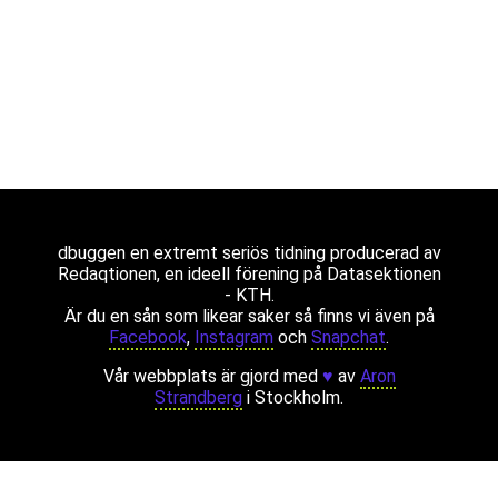
dbuggen en extremt seriös tidning producerad av
Redaqtionen, en ideell förening på Datasektionen
- KTH.
Är du en sån som likear saker så finns vi även på
Facebook
,
Instagram
och
Snapchat
.
Vår webbplats är gjord med
♥
av
Aron
Strandberg
i Stockholm.