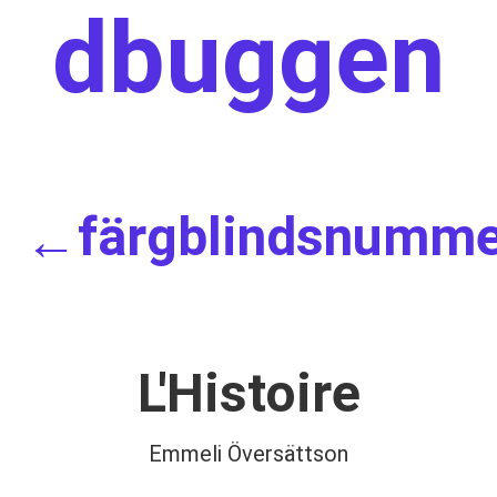
dbuggen
färgblindsnumm
←
L'Histoire
Emmeli Översättson