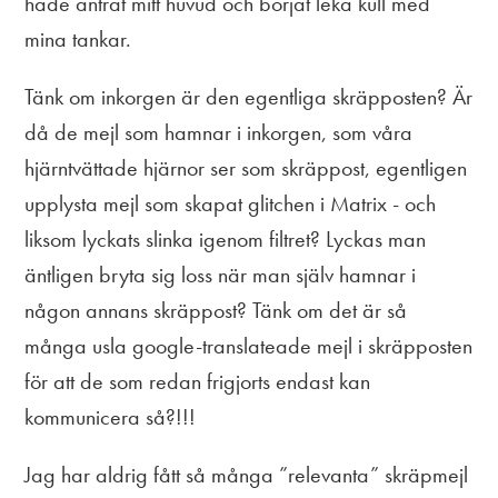
hade äntrat mitt huvud och börjat leka kull med
mina tankar.
Tänk om inkorgen är den egentliga skräpposten? Är
då de mejl som hamnar i inkorgen, som våra
hjärntvättade hjärnor ser som skräppost, egentligen
upplysta mejl som skapat glitchen i Matrix - och
liksom lyckats slinka igenom filtret? Lyckas man
äntligen bryta sig loss när man själv hamnar i
någon annans skräppost? Tänk om det är så
många usla google-translateade mejl i skräpposten
för att de som redan frigjorts endast kan
kommunicera så?!!!
Jag har aldrig fått så många ”relevanta” skräpmejl