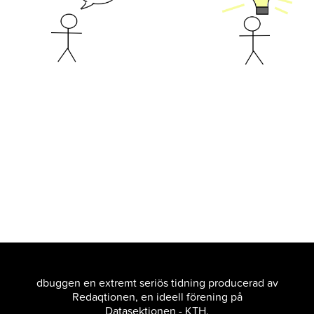
dbuggen en extremt seriös tidning producerad av
Redaqtionen, en ideell förening på
Datasektionen - KTH.