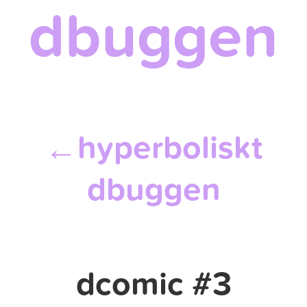
dbuggen
hyperboliskt
←
dbuggen
dcomic #3