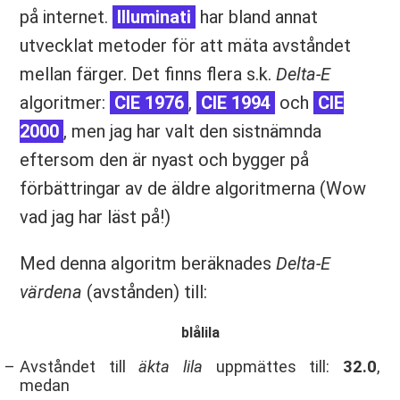
på internet.
Illuminati
har bland annat
utvecklat metoder för att mäta avståndet
mellan färger. Det finns flera s.k.
Delta-E
algoritmer:
CIE 1976
,
CIE 1994
och
CIE
2000
, men jag har valt den sistnämnda
eftersom den är nyast och bygger på
förbättringar av de äldre algoritmerna (Wow
vad jag har läst på!)
Med denna algoritm beräknades
Delta-E
värdena
(avstånden) till:
blålila
Avståndet till
äkta lila
uppmättes till:
32.0
,
medan