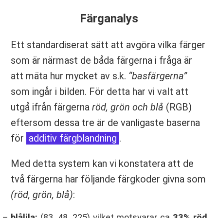
Färganalys
Ett standardiserat sätt att avgöra vilka färger
som är närmast de båda färgerna i fråga är
att mäta hur mycket av s.k.
“basfärgerna”
som ingår i bilden. För detta har vi valt att
utgå ifrån färgerna
röd, grön och blå
(RGB)
eftersom dessa tre är de vanligaste baserna
för
additiv färgblandning
.
Med detta system kan vi konstatera att de
två färgerna har följande färgkoder givna som
(röd, grön, blå)
:
blålila:
(83, 48, 225) vilket motsvarar ca
33% röd