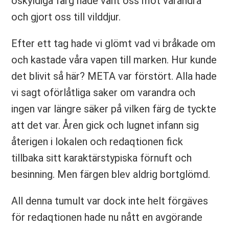
oskyldiga färg hade vänt oss mot varandra
och gjort oss till vilddjur.
Efter ett tag hade vi glömt vad vi bråkade om
och kastade våra vapen till marken. Hur kunde
det blivit så här? META var förstört. Alla hade
vi sagt oförlåtliga saker om varandra och
ingen var längre säker på vilken färg de tyckte
att det var. Åren gick och lugnet infann sig
återigen i lokalen och redaqtionen fick
tillbaka sitt karaktärstypiska förnuft och
besinning. Men färgen blev aldrig bortglömd.
All denna tumult var dock inte helt förgäves
för redaqtionen hade nu nått en avgörande