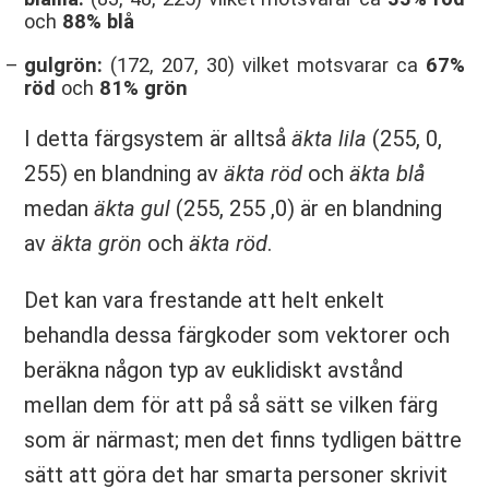
och
88% blå
gulgrön:
(172, 207, 30) vilket motsvarar ca
67%
röd
och
81% grön
I detta färgsystem är alltså
äkta lila
(255, 0,
255) en blandning av
äkta röd
och
äkta blå
medan
äkta gul
(255, 255 ,0) är en blandning
av
äkta grön
och
äkta röd
.
Det kan vara frestande att helt enkelt
behandla dessa färgkoder som vektorer och
beräkna någon typ av euklidiskt avstånd
mellan dem för att på så sätt se vilken färg
som är närmast; men det finns tydligen bättre
sätt att göra det har smarta personer skrivit