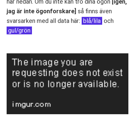
här nedan. Om du inte kan tro dina ögon
[igen,
jag är inte ögonforskare]
så finns även
svarsarken med all data här:
blå/lila
och
gul/grön