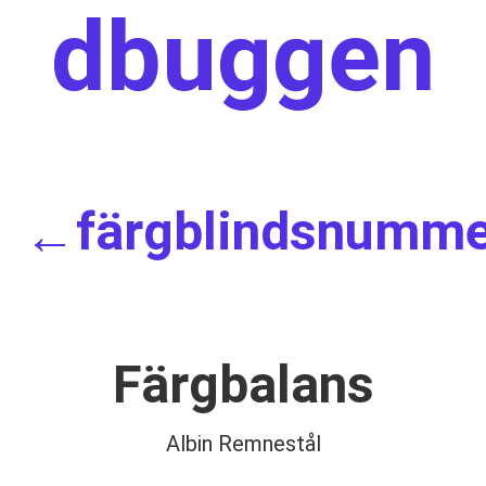
dbuggen
färgblindsnumm
←
Färgbalans
Albin Remnestål