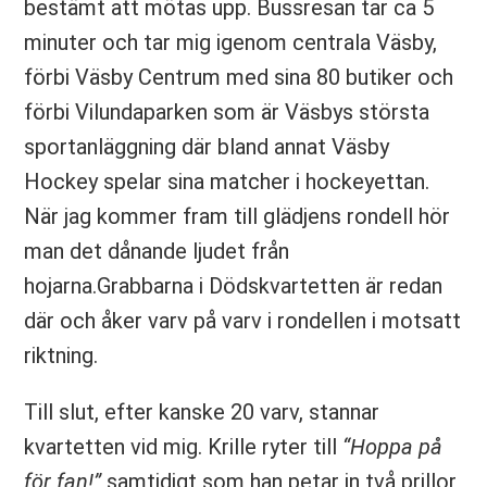
bestämt att mötas upp. Bussresan tar ca 5
minuter och tar mig igenom centrala Väsby,
förbi Väsby Centrum med sina 80 butiker och
förbi Vilundaparken som är Väsbys största
sportanläggning där bland annat Väsby
Hockey spelar sina matcher i hockeyettan.
När jag kommer fram till glädjens rondell hör
man det dånande ljudet från
hojarna.Grabbarna i Dödskvartetten är redan
där och åker varv på varv i rondellen i motsatt
riktning.
Till slut, efter kanske 20 varv, stannar
kvartetten vid mig. Krille ryter till
“Hoppa på
för fan!”
samtidigt som han petar in två prillor