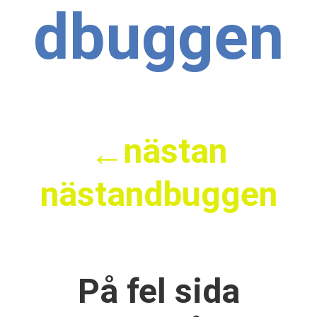
dbuggen
nästan
←
nästandbuggen
På fel sida