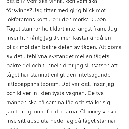
det bli? Vem ska vinna, och vem ska
försvinna? Jag tittar med girig blick mot
lokförarens konturer i den mörka kupén.
Tåget stannar helt klart inte längst fram. Jag
inser hur fånig jag är, men kastar ändå en
blick mot den bakre delen av tågen. Att döma
av det uteblivna avståndet mellan tågets
bakre del och tunneln drar jag slutsatsen att
tåget har stannat enligt den intetsägande
lattepappans teorem. Det var det, inser jag
och kliver in i den tysta vagnen. De två
männen ska på samma tåg och ställer sig
jämte mig innanför dörrarna. Clooney verkar
inse sitt absoluta nederlag då tåget stannar