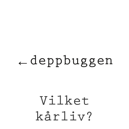
dbuggen
deppbuggen
←
Vilket
kårliv?