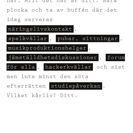
här. Allt det här är ditt. Bara
plocka och ta av buffén där det
idag serveras
näringslivskontakt
,
spelkvällar
,
pubar, sittningar
,
musikproduktionshelger
,
jämställdhetsdiskussioner
,
forum
för alla
,
hackerkvällar
och sist
men inte minst den söta
efterrätten
studiepåverkan
.
Vilket kårliv? Ditt.