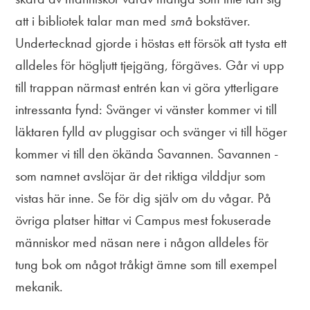
att i bibliotek talar man med
små
bokstäver.
Undertecknad gjorde i höstas ett försök att tysta ett
alldeles för högljutt tjejgäng, förgäves. Går vi upp
till trappan närmast entrén kan vi göra ytterligare
intressanta fynd: Svänger vi vänster kommer vi till
läktaren fylld av pluggisar och svänger vi till höger
kommer vi till den ökända Savannen. Savannen -
som namnet avslöjar är det riktiga vilddjur som
vistas här inne. Se för dig själv om du vågar. På
övriga platser hittar vi Campus mest fokuserade
människor med näsan nere i någon alldeles för
tung bok om något tråkigt ämne som till exempel
mekanik.