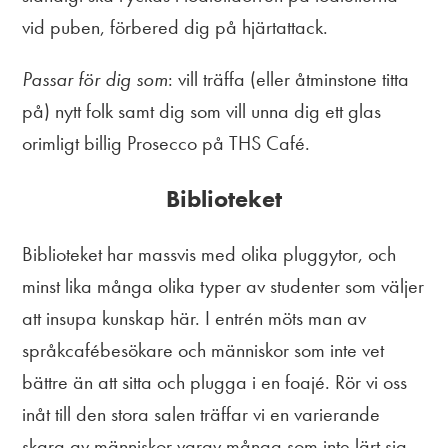
vid puben, förbered dig på hjärtattack.
Passar för dig som
: vill träffa (eller åtminstone titta
på) nytt folk samt dig som vill unna dig ett glas
orimligt billig Prosecco på THS Café.
Biblioteket
Biblioteket har massvis med olika pluggytor, och
minst lika många olika typer av studenter som väljer
att insupa kunskap här. I entrén möts man av
språkcafébesökare och människor som inte vet
bättre än att sitta och plugga i en foajé. Rör vi oss
inåt till den stora salen träffar vi en varierande
skara av människor varav många som inte lärt sig