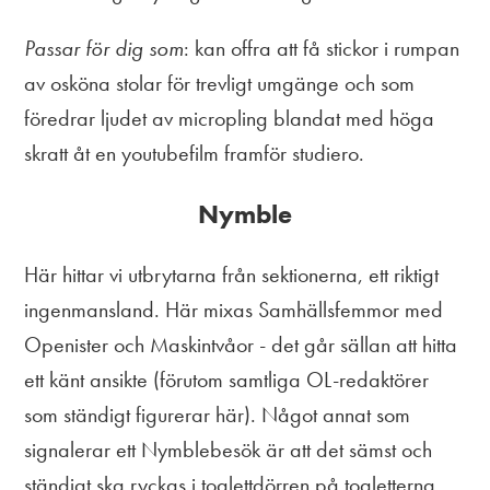
Passar för dig som
: kan offra att få stickor i rumpan
av osköna stolar för trevligt umgänge och som
föredrar ljudet av micropling blandat med höga
skratt åt en youtubefilm framför studiero.
Nymble
Här hittar vi utbrytarna från sektionerna, ett riktigt
ingenmansland. Här mixas Samhällsfemmor med
Openister och Maskintvåor - det går sällan att hitta
ett känt ansikte (förutom samtliga OL-redaktörer
som ständigt figurerar här). Något annat som
signalerar ett Nymblebesök är att det sämst och
ständigt ska ryckas i toalettdörren på toaletterna