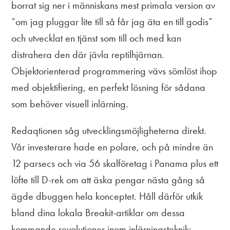
borrat sig ner i människans mest primala version av
“om jag pluggar lite till så får jag äta en till godis”
och utvecklat en tjänst som till och med kan
distrahera den där jävla reptilhjärnan.
Objektorienterad programmering vävs sömlöst ihop
med objektifiering, en perfekt lösning för sådana
som behöver visuell inlärning.
Redaqtionen såg utvecklingsmöjligheterna direkt.
Vår investerare hade en polare, och på mindre än
12 parsecs och via 56 skalföretag i Panama plus ett
löfte till D-rek om att äska pengar nästa gång så
ägde dbuggen hela konceptet. Håll därför utkik
bland dina lokala Breakit-artiklar om dessa
kommande revolutioner inom inlärningsteknik: