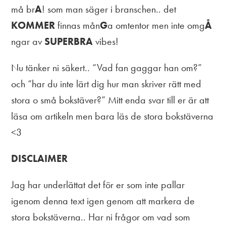
må br​
​A​
​! som man säger i branschen.. det ​
KOMMER​
​ finnas mån​
​G​
​a omtentor men inte omg​
​Å​
ngar av ​
​SUPERBRA​
​ vibes!
Nu tänker ni säkert.. “Vad fan gaggar han om?”
och “har du inte lärt dig hur man skriver rätt med
stora o små bokstäver?” Mitt enda svar till er är att
läsa om artikeln men bara läs de stora bokstäverna
<3
DISCLAIMER
Jag har underlättat det för er som inte pallar
igenom denna text igen genom att markera de
stora bokstäverna.. Har ni frågor om vad som