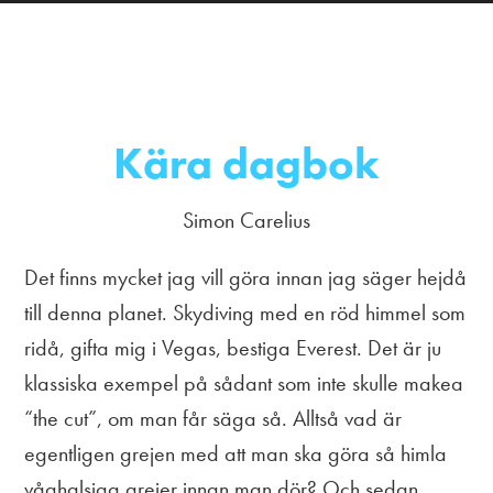
Kära dagbok
Simon Carelius
Det finns mycket jag vill göra innan jag säger hejdå
till denna planet. Skydiving med en röd himmel som
ridå, gifta mig i Vegas, bestiga Everest. Det är ju
klassiska exempel på sådant som inte skulle makea
“the cut”, om man får säga så. Alltså vad är
egentligen grejen med att man ska göra så himla
våghalsiga grejer innan man dör? Och sedan