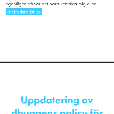
egentligen står är det bara kontakta mig eller
chefred@d.kth.se
Uppdatering av
dbuggens policy för