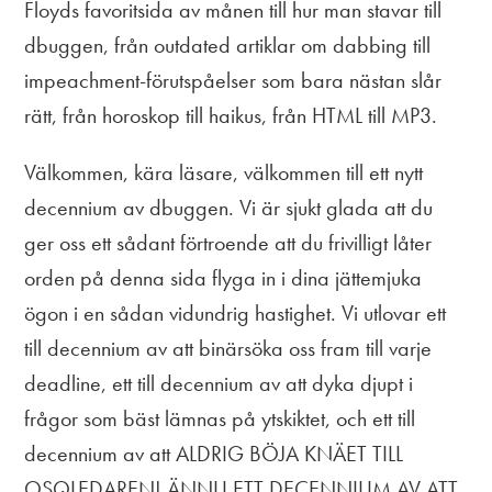
Floyds favoritsida av månen till hur man stavar till
dbuggen, från outdated artiklar om dabbing till
impeachment-förutspåelser som bara nästan slår
rätt, från horoskop till haikus, från HTML till MP3.
Välkommen, kära läsare, välkommen till ett nytt
decennium av dbuggen. Vi är sjukt glada att du
ger oss ett sådant förtroende att du frivilligt låter
orden på denna sida flyga in i dina jättemjuka
ögon i en sådan vidundrig hastighet. Vi utlovar ett
till decennium av att binärsöka oss fram till varje
deadline, ett till decennium av att dyka djupt i
frågor som bäst lämnas på ytskiktet, och ett till
decennium av att ALDRIG BÖJA KNÄET TILL
OSQLEDAREN! ÄNNU ETT DECENNIUM AV ATT