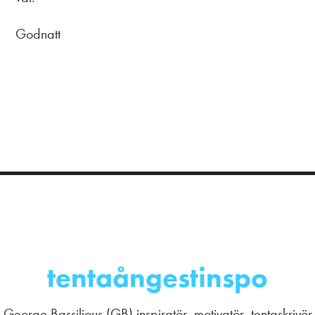
Godnatt
tentaångestinspo
George Bassilious (GB) inspiratör, motivatör, tentaskrivör